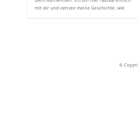
beim Aufnehmen. Ich bin hier radikal ehrlich
mit dir und verrate meine Geschichte, wie
© Copyr