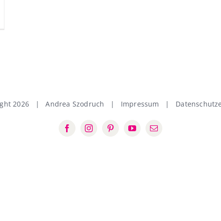
ight
2026 | Andrea Szodruch |
Impressum
|
Datenschutze
Facebook
Instagram
Pinterest
YouTube
E-
Mail