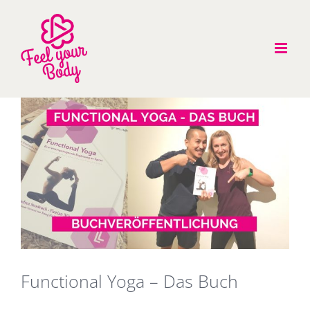
Zum
Inhalt
springen
Zeige
grösseres
Bild
Functional Yoga – Das Buch