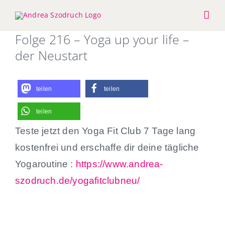
Zum
Inhalt
springen
Folge 216 – Yoga up your life –
der Neustart
teilen
teilen
teilen
Teste jetzt den Yoga Fit Club 7 Tage lang
kostenfrei und erschaffe dir deine tägliche
Yogaroutine :
https://www.andrea-
szodruch.de/yogafitclubneu/