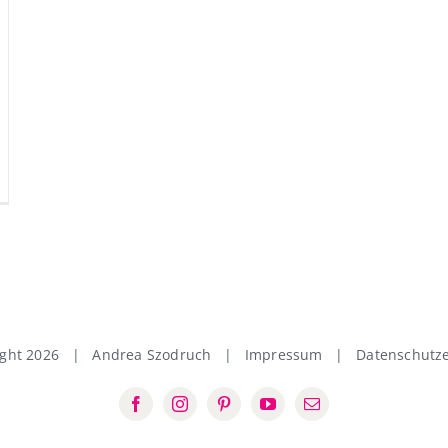
ight
2026 | Andrea Szodruch |
Impressum
|
Datenschutze
Facebook
Instagram
Pinterest
YouTube
E-
Mail