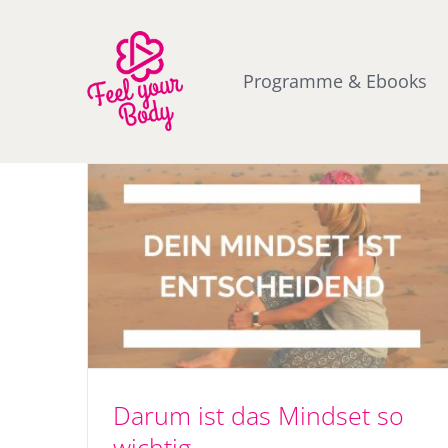
Zum
Inhalt
springen
Programme & Ebooks
Darum ist das Mindset so
wichtig