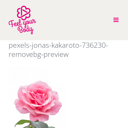
Zum
Inhalt
springen
pexels-jonas-kakaroto-736230-
removebg-preview