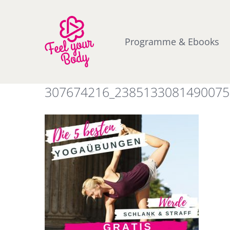
Zum
Inhalt
springen
Programme & Ebooks
307674216_2385133081490075