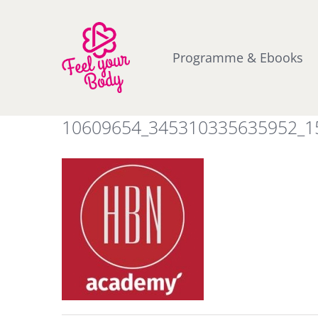
Zum
Inhalt
springen
Programme & Ebooks
10609654_345310335635952_1