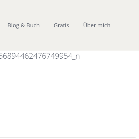
Blog & Buch
Gratis
Über mich
56894462476749954_n