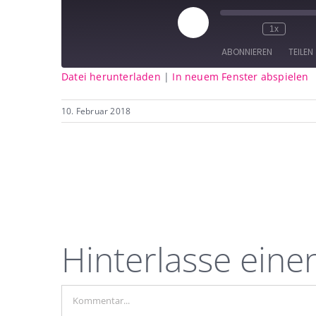
Play
1x
Episode
ABONNIEREN
TEILEN
Datei herunterladen
|
In neuem Fenster abspielen
TEILEN
RSS FEED
10. Februar 2018
LINK
EMBED
Hinterlasse ein
Kommentar