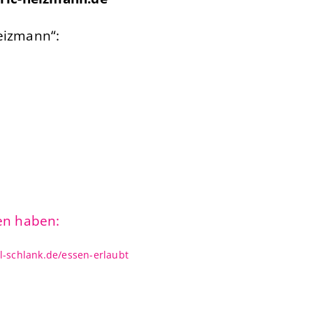
eizmann“:
en haben:
l-schlank.de/essen-erlaubt