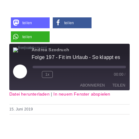
teilen
teilen
teilen
Andrea Szodruch
Folge 197 - Fit im Urlaub - So klappt es
Play
1x
00:00
/
Episode
ABONNIEREN
TEILEN
Datei herunterladen
|
In neuem Fenster abspielen
TEILEN
RSS
FEED
15. Juni 2019
LINK
EMBED