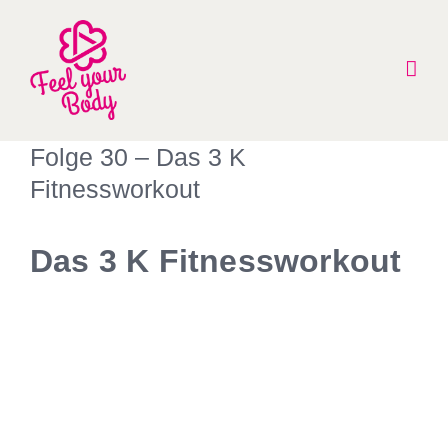
Zum
Inhalt
springen
Folge 30 – Das 3 K
Fitnessworkout
Das 3 K Fitnessworkout