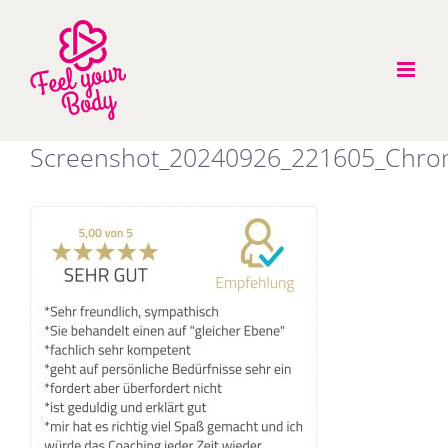
Zum
Inhalt
springen
Screenshot_20240926_221605_Chr