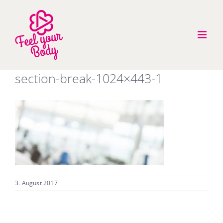
Zum
Inhalt
springen
section-break-1024×443-1
3. August 2017