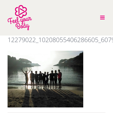
Zum
Inhalt
springen
12279022_10208055406286605_607