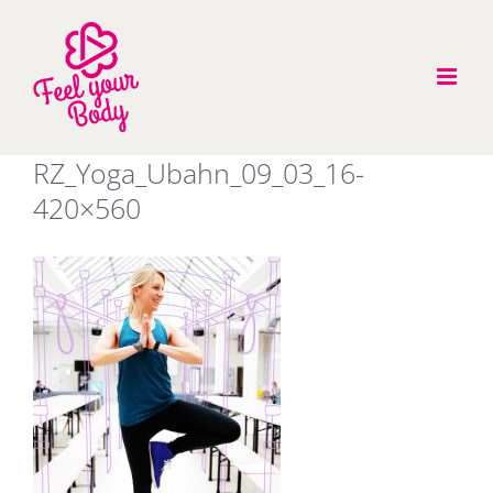
Zum
Inhalt
springen
RZ_Yoga_Ubahn_09_03_16-
420×560