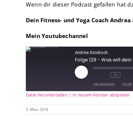
Wenn dir dieser Podcast gefallen hat d
Dein Fitness- und Yoga Coach Andrea
Mein Youtubechannel
Andrea Szodruch
Folge 129 - Was will dein
Play
1x
Episode
ABONNIEREN
TEILEN
Datei herunterladen
|
In neuem Fenster abspielen
TEILEN
RSS FEED
3. März 2018
LINK
EMBED