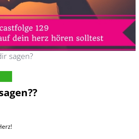
dir sagen?
 sagen??
Herz!