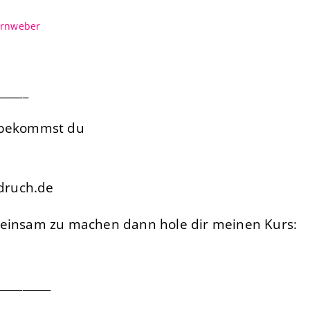
arnweber
_____
“ bekommst du
druch.de
meinsam zu machen dann hole dir meinen Kurs:
_________