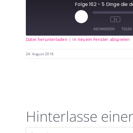
Folge 162 - 5 Dinge die 
Play
1x
Episode
ABONNIEREN
TEILEN
Datei herunterladen
|
In neuem Fenster abspielen
TEILEN
RSS FEED
24. August 2018
LINK
EMBED
Hinterlasse ein
Kommentar