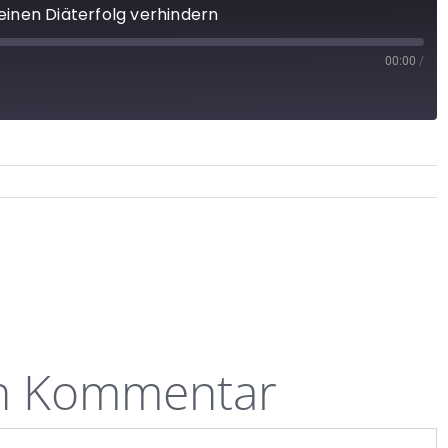
deinen Diäterfolg verhindern
00:00
/
en Kommentar