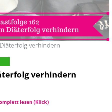
Diäterfolg verhindern
äterfolg verhindern
omplett lesen (Klick)