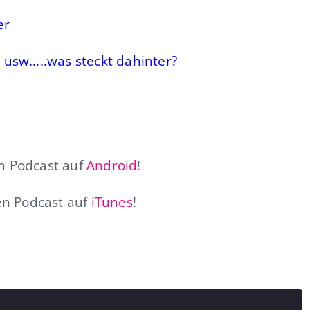
er
 usw…..was steckt dahinter?
n Podcast auf
Android
!
n Podcast auf
iTunes
!