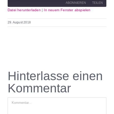
ABONNIEREN
TEILEN
Datei herunterladen
|
In neuem Fenster abspielen
TEILEN
RSS
FEED
29. August 2018
LINK
EMBED
Hinterlasse einen
Kommentar
Kommentar