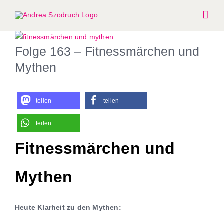
Zum
Inhalt
springen
Zeige
Folge 163 – Fitnessmärchen und
grösseres
Bild
Mythen
teilen
teilen
teilen
Fitnessmärchen und
Mythen
Heute Klarheit zu den Mythen: