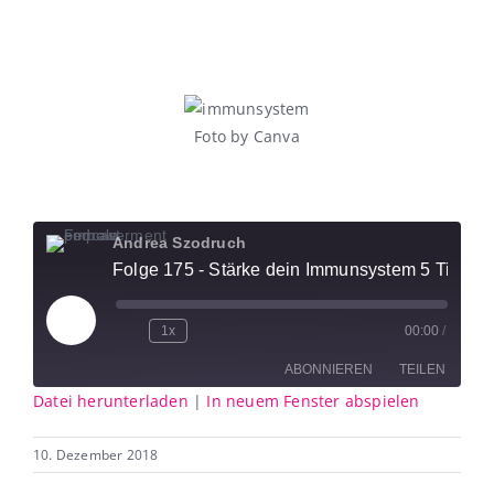
Foto by Canva
Andrea Szodruch
Folge 175 - Stärke dein Immunsystem 5 Tipps
Play
1x
00:00
/
Episode
ABONNIEREN
TEILEN
Datei herunterladen
|
In neuem Fenster abspielen
TEILEN
RSS
10. Dezember 2018
FEED
LINK