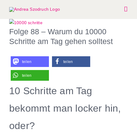
Zum
Inhalt
springen
Zeige
Folge 88 – Warum du 10000
grösseres
Bild
Schritte am Tag gehen solltest
teilen
teilen
teilen
10 Schritte am Tag
bekommt man locker hin,
oder?