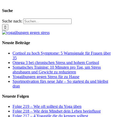
Suche
Suche nach:
Neuste Beiträge
Cortisol zu hoch Symptome: 5 Warnsignale für Frauen über
35
Omega 3 bei chronischen Stress und hohem Cortisol
Somatisches Training: 10 Minuten pro Tag, um Stress
abzubauen und Gewicht zu reduzieren
Yogaübungen gegen Stress für zu Hause
Sportmotivation fürs neue Jahr – So startest du und bleibst
dran
Neueste Folgen
Folge 219 – Wie oft solltest du Yoga üben
Folge 218 – Wie dein Mindset dein Leben beeinflusst
Folge 217 – 4 Yogastile die du kennen solltest