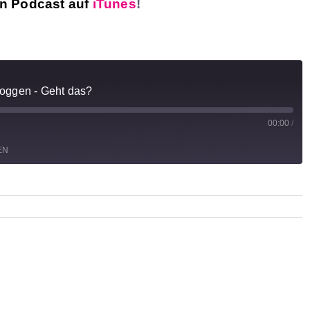
n Podcast auf
iTunes
!
Joggen - Geht das?
00:00
/
EN