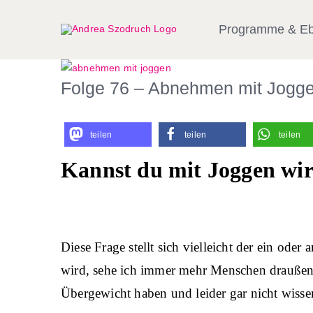
Zum
Inhalt
Programme & E
springen
Zeige
Folge 76 – Abnehmen mit Jogge
grösseres
Bild
teilen
teilen
teilen
Kannst du mit Joggen wi
Diese Frage stellt sich vielleicht der ein ode
wird, sehe ich immer mehr Menschen draußen 
Übergewicht haben und leider gar nicht wisse