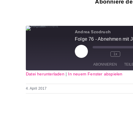
Abonniere de
Andrea Szodruch
Folge 76 - Abnehmen mit 
Play
1x
Episode
ABONNIEREN
TEIL
Datei herunterladen
|
In neuem Fenster abspielen
TEILEN
RSS
4. April 2017
FEED
LINK
EMBED