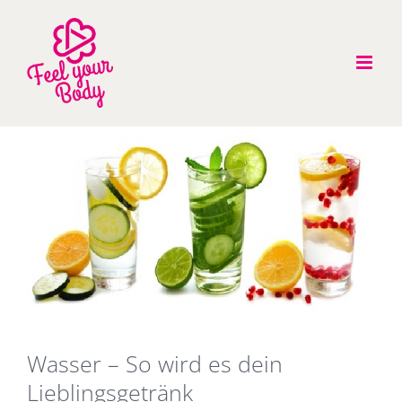
Zum
Inhalt
springen
Zeige
grösseres
Bild
Wasser – So wird es dein
Lieblingsgetränk