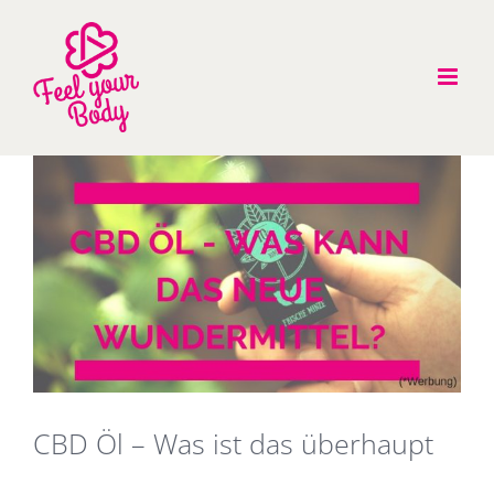
Zum
Inhalt
springen
Zeige
grösseres
Bild
CBD Öl – Was ist das überhaupt